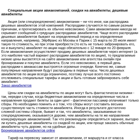
Специальные акции авиакомпаний
,
скидки на авиабилеты
,
дешевые
авиабилеты
Акция (или спецпредложение) авиакомпании – ни что иное, как распродажа
дешевых авиабилетов этой компанией. Распродажи случаются по самым разным
причинам, и прогнозировать их обычно невозможно. Сами авиакомпании никогда не
скрывают сообщений о грядущих распродажах авиабилетов. Чаще всего распродажи
дешевых авиабилетов бывают на определенный период и на определенные
направления, например, ЭйрФранс из Москвы в Париж с 15 марта по 20 июля имеет
такую-то стоимость, но при этом приобрести (то есть не только забронировать его,
но и выкупить) авиабилет по акции надо обязательно с 12 января по 20 февраля.
Если авиакомпания осуществляет продажу дешевых авиабилетов через интернет (а
это наиболее частый вариант распродажи авиабилетов по акции), то предлагаемые
низкие цены высветятся на сайте авиакомпании или агентства онлайн при
бронировании и покупке авиабилета. Если это невозможно, в первый день
распродажи к авиакассам выстроятся огромные очереди. Конечно же, самые
популярные направления будут распроданы в первые часы. Число дешевых
авиабилетов по акции всегда ограничено, поэтому лучше всего постоянно
отслеживать специальные тарифы и акции и быть готовым забронировать себе
авиабилет.
Заказ авиабилетов
Цены или скидки на авиабилеты по акции могут быть фантастически низкими -
так, нередки случаи, когда бюджетные авиакомпании на определенные числа и
направления продают билеты за один цент - фактически пассажир оплачивает только
сборы. Но необходимо помнить и о том, что сборы могут составить весьма
существенную часть стоимости авиабилета. Иногда в результате достаточно
сложной системы сборов, бывает и так, что авиабилеты, заказываемые по
спецпредложению, оказываются дороже, чем авиабилеты на те же направления
конкурирующих авиакомпаний. Так что рекомендуем определяться заранее, выгодно
ли купить дешевые авиабилеты со скидкой по акции, или проще заказать обычные
авиабилеты чуть дороже, но на удобные даты.
Бронирование авиабилетов online
Тариф на перевозку зависит от авиакомпании, от маршрута и от класса