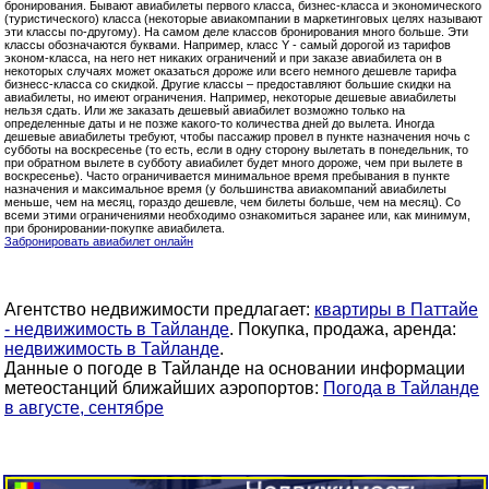
бронирования. Бывают авиабилеты первого класса, бизнес-класса и экономического
(туристического) класса (некоторые авиакомпании в маркетинговых целях называют
эти классы по-другому). На самом деле классов бронирования много больше. Эти
классы обозначаются буквами. Например, класс Y - самый дорогой из тарифов
эконом-класса, на него нет никаких ограничений и при заказе авиабилета он в
некоторых случаях может оказаться дороже или всего немного дешевле тарифа
бизнесс-класса со скидкой. Другие классы – предоставляют большие скидки на
авиабилеты, но имеют ограничения. Например, некоторые дешевые авиабилеты
нельзя сдать. Или же заказать дешевый авиабилет возможно только на
определенные даты и не позже какого-то количества дней до вылета. Иногда
дешевые авиабилеты требуют, чтобы пассажир провел в пункте назначения ночь с
субботы на воскресенье (то есть, если в одну сторону вылетать в понедельник, то
при обратном вылете в субботу авиабилет будет много дороже, чем при вылете в
воскресенье). Часто ограничивается минимальное время пребывания в пункте
назначения и максимальное время (у большинства авиакомпаний авиабилеты
меньше, чем на месяц, гораздо дешевле, чем билеты больше, чем на месяц). Со
всеми этими ограничениями необходимо ознакомиться заранее или, как минимум,
при бронировании-покупке авиабилета.
Забронировать авиабилет онлайн
Агентство недвижимости предлагает:
квартиры в Паттайе
- недвижимость в Тайланде
. Покупка, продажа, аренда:
недвижимость в Тайланде
.
Данные о погоде в Тайланде на основании информации
метеостанций ближайших аэропортов:
Погода в Тайланде
в августе, сентябре